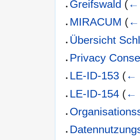
Greifswald
(
← 
MIRACUM
(
← 
Übersicht Sch
Privacy Conse
LE-ID-153
(
← 
LE-ID-154
(
← 
Organisationss
Datennutzung