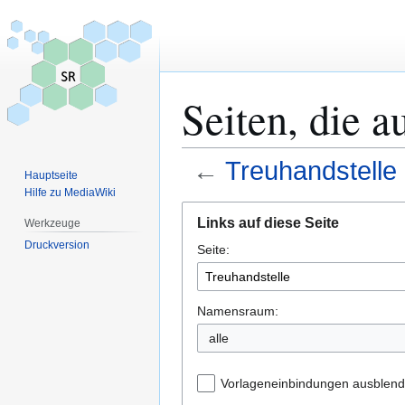
Seiten, die a
←
Treuhandstelle
Hauptseite
Hilfe zu MediaWiki
Zur
Zur
Links auf diese Seite
Werkzeuge
Navigation
Suche
Druckversion
Seite:
springen
springen
Namensraum:
alle
Vorlageneinbindungen ausblen