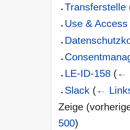
Transferstelle
Use & Access
Datenschutzk
Consentmana
LE-ID-158
(
← 
Slack
(
← Link
Zeige (
vorherig
500
)