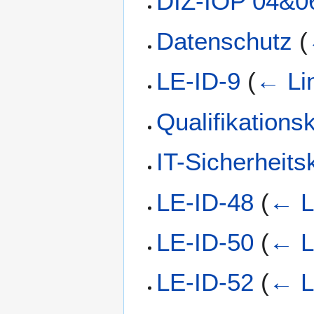
DIZ-IOP 04&0
Datenschutz
(
LE-ID-9
(
← Li
Qualifikations
IT-Sicherheits
LE-ID-48
(
← L
LE-ID-50
(
← L
LE-ID-52
(
← L