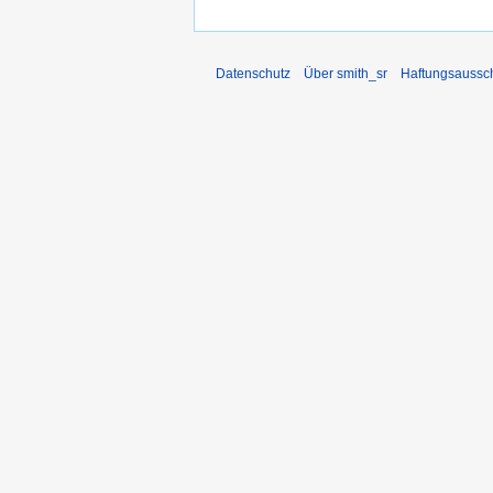
Datenschutz
Über smith_sr
Haftungsaussc