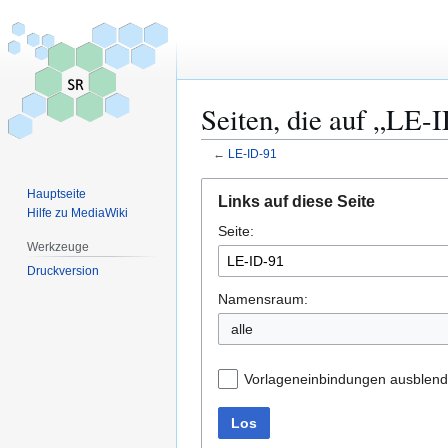
Seiten, die auf „LE-
←
LE-ID-91
Zur
Zur
Hauptseite
Links auf diese Seite
Navigation
Suche
Hilfe zu MediaWiki
Seite:
springen
springen
Werkzeuge
Druckversion
Namensraum:
alle
Vorlageneinbindungen ausblen
Los