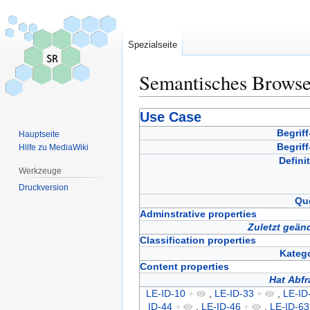
Spezialseite
Semantisches Brows
Zur
Zur
Use Case
Navigation
Suche
Begrif
Hauptseite
springen
springen
Begrif
Hilfe zu MediaWiki
Defini
Werkzeuge
Druckversion
Que
Adminstrative properties
Zuletzt geän
Classification properties
Katego
Content properties
Hat Abfr
LE-ID-10
+
,
LE-ID-33
+
,
LE-ID
ID-44
+
,
LE-ID-46
+
,
LE-ID-63