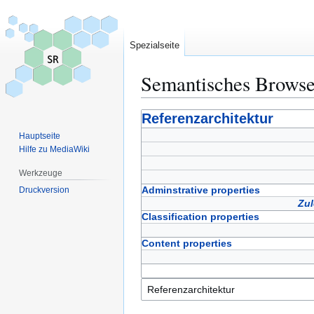
Spezialseite
Semantisches Brows
Zur
Zur
Referenzarchitektur
Navigation
Suche
Hauptseite
springen
springen
Hilfe zu MediaWiki
Werkzeuge
Adminstrative properties
Druckversion
Zul
Classification properties
Content properties