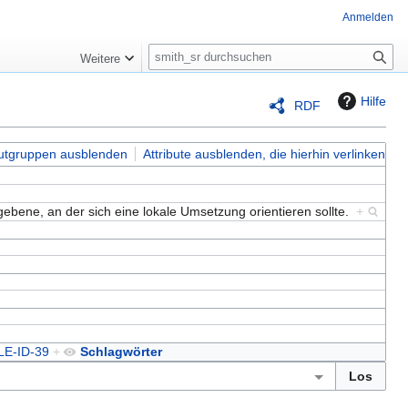
Anmelden
S
Weitere
u
c
Hilfe
RDF
h
e
butgruppen ausblenden
Attribute ausblenden, die hierhin verlinken
ebene, an der sich eine lokale Umsetzung orientieren sollte.
+
LE-ID-39
+
Schlagwörter