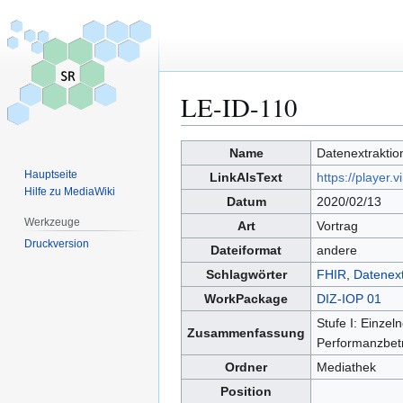
LE-ID-110
Zur
Zur
Name
Datenextraktio
Navigation
Suche
Hauptseite
LinkAlsText
https://player
springen
springen
Hilfe zu MediaWiki
Datum
2020/02/13
Werkzeuge
Art
Vortrag
Druckversion
Dateiformat
andere
Schlagwörter
FHIR
,
Datenext
WorkPackage
DIZ-IOP 01
Stufe I: Einze
Zusammenfassung
Performanzbetr
Ordner
Mediathek
Position