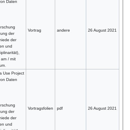
von Daten
orschung
Vortrag
andere
26 August 2021
rung der
hiede der
ten und
plinarität),
 am / mit
rum.
a Use Project
von Daten
orschung
Vortragsfolien
pdf
26 August 2021
rung der
hiede der
ten und