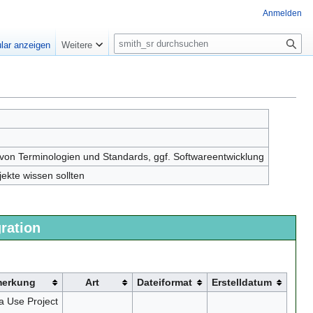
Anmelden
S
lar anzeigen
Weitere
u
c
h
e
von Terminologien und Standards, ggf. Softwareentwicklung
kte wissen sollten
ration
erkung
Art
Dateiformat
Erstelldatum
a Use Project