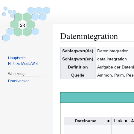
Datenintegration
Zur
Zur
Schlagwort(de)
Datenintegration
Navigation
Suche
Hauptseite
Schlagwort(en)
data integration
springen
springen
Hilfe zu MediaWiki
Definition
Aufgabe der Dateni
Werkzeuge
Quelle
Ammon, Palm, Pesch
Druckversion
Dateiname
Link
A