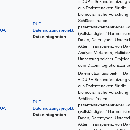
= DUP = Sekundärnutzung 
aus Patientenakten für die
biomedizinische Forschung,
Schlüsselfragen
DUP
,
patientenaktenzentrierter F
UA
Datennutzungsprojekt
,
(Vollständigkeit/ Harmonisie
Datenintegration
Daten, Datentypen, Untersc
Akten, Transparenz von Da
Analyse-Verfahren, Multidiszi
Umsetzung solcher Projekte
dem Datenintegrationszent
Datennutzungsprojekt = Dat
= DUP = Sekundärnutzung 
aus Patientenakten für die
biomedizinische Forschung,
Schlüsselfragen
DUP
,
patientenaktenzentrierter F
UA
Datennutzungsprojekt
,
(Vollständigkeit/ Harmonisie
Datenintegration
Daten, Datentypen, Untersc
Akten, Transparenz von Da