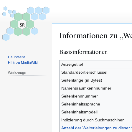
Informationen zu „W
Basisinformationen
Zur
Zur
Navigation
Suche
Hauptseite
Hilfe zu MediaWiki
springen
springen
Anzeigetitel
Standardsortierschlüssel
Werkzeuge
Seitenlänge (in Bytes)
Namensraumkennnummer
Seitenkennnummer
Seiteninhaltssprache
Seiteninhaltsmodell
Indizierung durch Suchmaschinen
Anzahl der Weiterleitungen zu dieser 