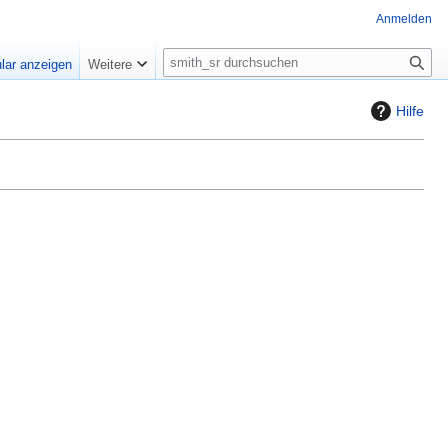
Anmelden
S
lar anzeigen
Weitere
u
c
Hilfe
h
e