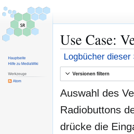
Use Case: Ve
Logbücher dieser 
Hauptseite
Hilfe zu MediaWiki
Zur
Zur
Versionen filtern
Werkzeuge
Navigation
Suche
Atom
springen
springen
Auswahl des Ver
Radiobuttons de
drücke die Eing