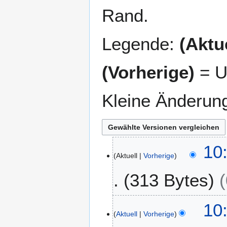
Rand.
Legende:
(Aktue
(Vorherige)
= U
Kleine Änderun
1
10
Aktuell
Vorherige
2
.
313 Bytes
M
a
K
i
10
e
2
Aktuell
Vorherige
i
0