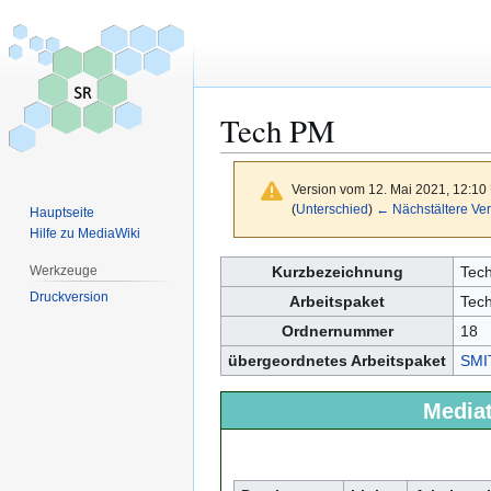
Tech PM
Version vom 12. Mai 2021, 12:10
(
Unterschied
)
← Nächstältere Ver
Hauptseite
Hilfe zu MediaWiki
Zur
Zur
Kurzbezeichnung
Tec
Werkzeuge
Navigation
Suche
Druckversion
Arbeitspaket
Tec
springen
springen
Ordnernummer
18
übergeordnetes Arbeitspaket
SMI
Media