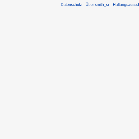
Datenschutz
Über smith_sr
Haftungsaussc