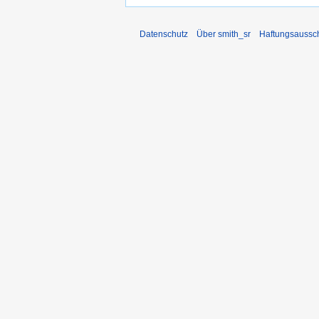
Datenschutz
Über smith_sr
Haftungsaussc