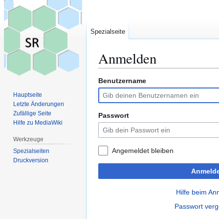
Spezialseite
Anmelden
Benutzername
Zur
Zur
Navigation
Suche
Hauptseite
springen
springen
Letzte Änderungen
Zufällige Seite
Passwort
Hilfe zu MediaWiki
Werkzeuge
Angemeldet bleiben
Spezialseiten
Druckversion
Anmeld
Hilfe beim A
Passwort ver