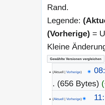
Rand.
Legende:
(Aktue
(Vorherige)
= U
Kleine Änderun
1
08
Aktuell
Vorherige
1
.
656 Bytes
M
a
K
i
1
11
e
2
Aktuell
Vorherige
0
i
0
.