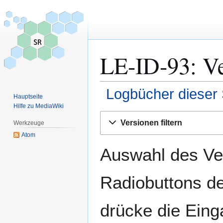
LE-ID-93: Ve
Logbücher dieser 
Hauptseite
Hilfe zu MediaWiki
Zur
Zur
Versionen filtern
Werkzeuge
Navigation
Suche
Atom
springen
springen
Auswahl des Ver
Radiobuttons de
drücke die Eing