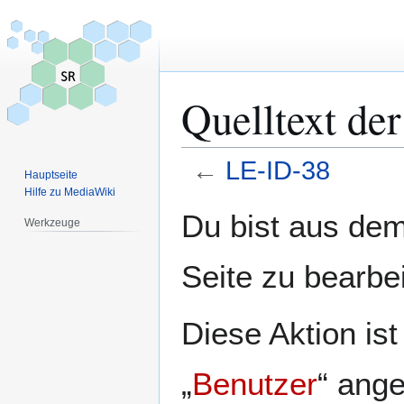
Quelltext de
←
LE-ID-38
Hauptseite
Hilfe zu MediaWiki
Zur
Zur
Du bist aus dem
Werkzeuge
Navigation
Suche
springen
springen
Seite zu bearbe
Diese Aktion is
„
Benutzer
“ ang