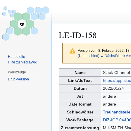
LE-ID-158
Version vom 8. Februar 2022, 18
(
Unterschied
)
← Nächstältere Ver
Hauptseite
Hilfe zu MediaWiki
Zur
Zur
Name
Slack-Channel 
Werkzeuge
Navigation
Suche
Druckversion
LinkAlsText
https://app.s
springen
springen
Datum
2022/01/24
Art
andere
Dateiformat
andere
Schlagwörter
Treuhandstelle
WorkPackage
DIZ-IOP 04&0
Zusammenfassung
MII-SMITH Sla