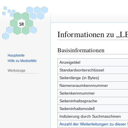
Informationen zu „L
Basisinformationen
Zur
Zur
Navigation
Suche
Hauptseite
Hilfe zu MediaWiki
springen
springen
Anzeigetitel
Standardsortierschlüssel
Werkzeuge
Seitenlänge (in Bytes)
Namensraumkennnummer
Seitenkennnummer
Seiteninhaltssprache
Seiteninhaltsmodell
Indizierung durch Suchmaschinen
Anzahl der Weiterleitungen zu dieser 