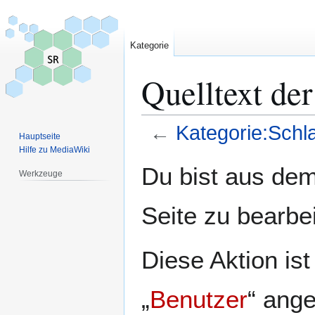
Kategorie
Quelltext de
←
Kategorie:Schl
Hauptseite
Hilfe zu MediaWiki
Zur
Zur
Du bist aus dem
Werkzeuge
Navigation
Suche
springen
springen
Seite zu bearbe
Diese Aktion is
„
Benutzer
“ ang