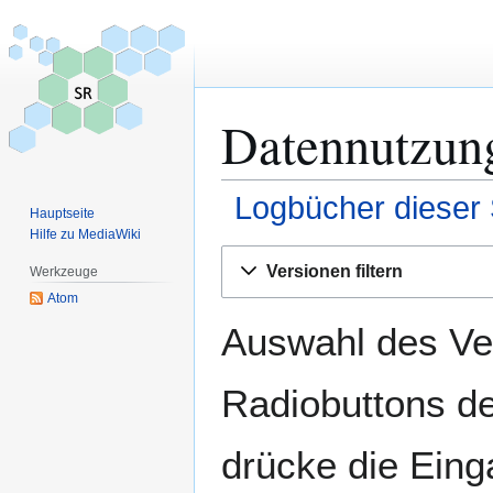
Datennutzung
Logbücher dieser 
Hauptseite
Hilfe zu MediaWiki
Zur
Zur
Versionen filtern
Werkzeuge
Navigation
Suche
Atom
springen
springen
Auswahl des Ver
Radiobuttons de
drücke die Eing