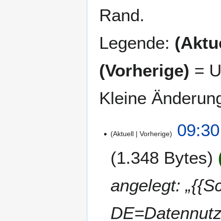
Rand.
Legende:
(Aktue
(Vorherige)
= U
Kleine Änderun
2
09:30
Aktuell
Vorherige
5
.
1.348 Bytes
O
k
t
angelegt: „{{S
o
b
DE=Datennutz
e
r