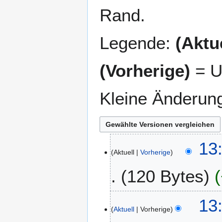
Rand.
Legende:
(Aktue
(Vorherige)
= U
Kleine Änderun
1
13
Aktuell
Vorherige
8
.
120 Bytes
M
ä
K
r
13
e
z
Aktuell
Vorherige
i
2