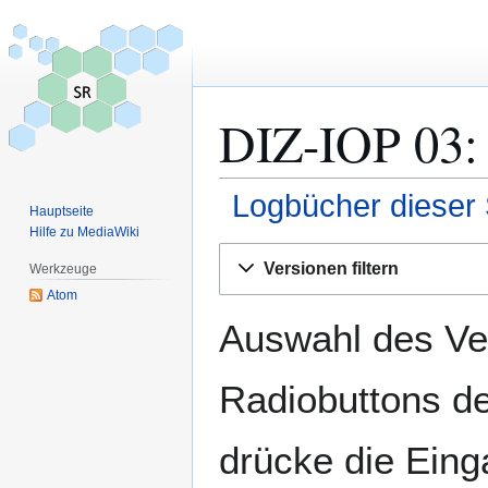
DIZ-IOP 03: 
Logbücher dieser 
Hauptseite
Hilfe zu MediaWiki
Zur
Zur
Versionen filtern
Werkzeuge
Navigation
Suche
Atom
springen
springen
Auswahl des Ver
Radiobuttons de
drücke die Eing