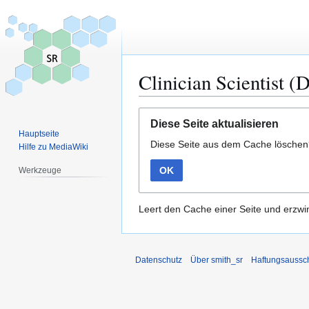
Clinician Scientist (
Zur
Zur
Diese Seite aktualisieren
Navigation
Suche
Hauptseite
Diese Seite aus dem Cache lösche
springen
springen
Hilfe zu MediaWiki
OK
Werkzeuge
Leert den Cache einer Seite und erzwin
Datenschutz
Über smith_sr
Haftungsaussc