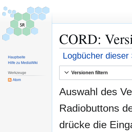
CORD: Versi
Logbücher dieser 
Hauptseite
Hilfe zu MediaWiki
Zur
Zur
Versionen filtern
Werkzeuge
Navigation
Suche
Atom
springen
springen
Auswahl des Ver
Radiobuttons de
drücke die Eing