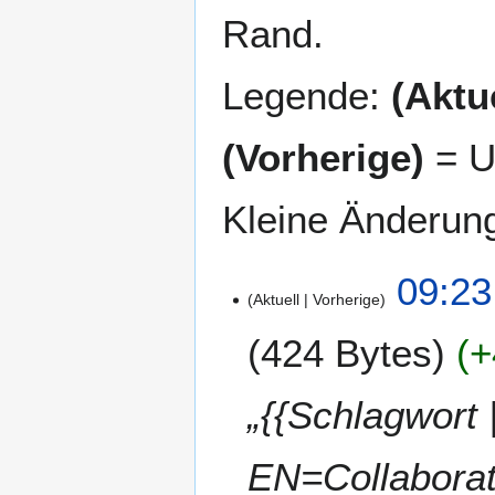
Rand.
Legende:
(Aktue
(Vorherige)
= U
Kleine Änderun
2
09:23
Aktuell
Vorherige
7
.
424 Bytes
+
M
a
i
„{{Schlagwort
2
0
EN=Collaborat
2
1