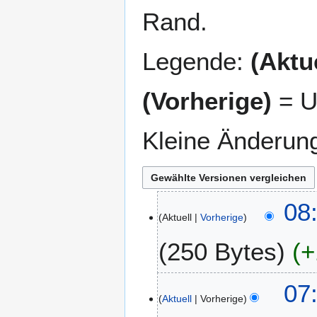
Rand.
Legende:
(Aktue
(Vorherige)
= U
Kleine Änderun
2
08:
Aktuell
Vorherige
1
.
250 Bytes
+
J
u
K
l
9
07:
e
i
Aktuell
Vorherige
.
i
2
J