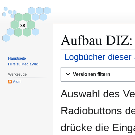
Aufbau DIZ: 
Logbücher dieser 
Hauptseite
Hilfe zu MediaWiki
Zur
Zur
Versionen filtern
Werkzeuge
Navigation
Suche
Atom
springen
springen
Auswahl des Ver
Radiobuttons de
drücke die Eing